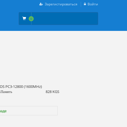
Зарегистироваться
Войти
0
OS PC3-12800 (1600MHz)
828 KGS
\Память
ладе