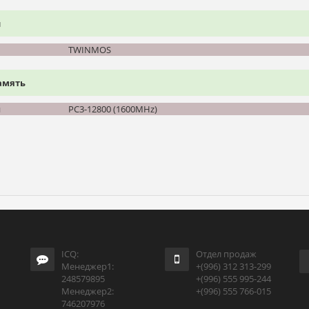
и
TWINMOS
амять
и
PC3-12800 (1600MHz)
ICQ:
Отдел продаж
Менеджер1:
+(996) 312 313-299
248579895
+(996) 555 995-244
Менеджер2:
+(996) 555 766-015
746207976