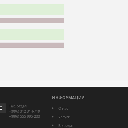
ИНФОРМАЦИЯ
Тех. отдел
О нас
+(996) 312 314-719
+(996) 555 995-233
Услуги
В кредит