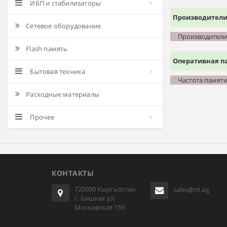
ИБП и стабилизаторы
Производител
Сетевое оборудование
Производители
Flash память
Оперативная п
Бытовая техника
Частота памят
Расходные материалы
Прочее
КОНТАКТЫ
720000 Кыргызстан
sales@nt.kg
г. Бишкек ул.
Московская 159