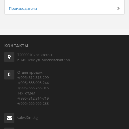
Производители
КОНТАКТЫ
720000 Кыргызстан
г. Бишкек ул. Московская 159
Отдел продаж
+(996) 312 313-299
+(996) 555 995-244
+(996) 555 766-015
Тех. отдел
+(996) 312 314-719
+(996) 555 995-233
sales@nt.kg