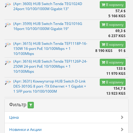
(Арт: 3600) HUB Switch Tenda TEG1024D
В корзину
24port 10/100/1000M Gigabit 13"
57,4 $
5 166 KGS
(Арт: 3599) HUB Switch Tenda TEG1016G
В корзину
16port 10/100/1000M Gigabit 19"
69,3 $
6 237 KGS
(Арт: 3615) HUB Switch Tenda TEF1118P-16-
В корзину
150W 16-port PoE 10/100Mbps + 1
8 190 KGS
91 $
10/100Mbps
(Арт: 3616) HUB Switch Tenda TEF1126P-24-
В корзину
250W 24-port PoE 10/100Mbps + 1
133 $
10/100Mbps
11 970 KGS
(Арт: 3631) Коммутатор HUB Switch D-Link
В корзину
DES-3010G 8 port -TX Ethernet + 1 Gigabit +
154,7 $
1 SFP ports 10/100/1000M
13 923 KGS
Фильтр
Цена
Новинки и Акции