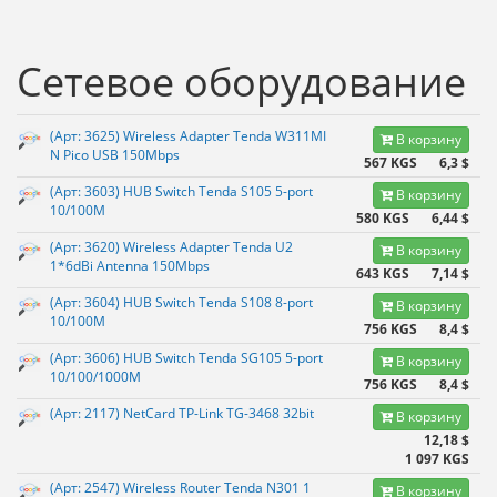
Сетевое оборудование
(Арт: 3625) Wireless Adapter Tenda W311MI
В корзину
N Pico USB 150Mbps
567 KGS
6,3 $
(Арт: 3603) HUB Switch Tenda S105 5-port
В корзину
10/100M
580 KGS
6,44 $
(Арт: 3620) Wireless Adapter Tenda U2
В корзину
1*6dBi Antenna 150Mbps
643 KGS
7,14 $
(Арт: 3604) HUB Switch Tenda S108 8-port
В корзину
10/100M
756 KGS
8,4 $
(Арт: 3606) HUB Switch Tenda SG105 5-port
В корзину
10/100/1000M
756 KGS
8,4 $
(Арт: 2117) NetCard TP-Link TG-3468 32bit
В корзину
12,18 $
1 097 KGS
(Арт: 2547) Wireless Router Tenda N301 1
В корзину