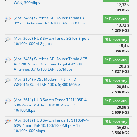
WAN; 300Mbps
12,32 $
1 109 KGS
(Арт: 3438) Wireless AP+Router Tenda F3
В корзину
3*5dBi Antennas 3x10/100 LAN; 300Mbps
13,72 $
1 235 KGS
(Арт: 3607) HUB Switch Tenda SG108 8-port
В корзину
10/100/1000M Gigabit
15,4 $
1 386 KGS
(Арт: 3435) Wireless AP+Router Tenda AC5
В корзину
AC1200 Smart Dual Band Gigabit 4*5dBi
20,3 $
Antennas 3x10/100 LAN; 867Mbps
1 827 KGS
(Арт: 2101) ADSL Modem TP-Link TD-
В корзину
W8961N(RU) 4 LAN 100 мб; 300 Мб/сек
28,84 $
2 596 KGS
(Арт: 3611) HUB Switch Tenda TEF1105P-4-
В корзину
63W 4-port PoE PoE 10/100Mbps + 1
28,98 $
10/100Mbps
2 609 KGS
(Арт: 3618) HUB Switch Tenda TEG1105P-4-
В корзину
63W 4-port PoE 10/100/1000Mbps + 1x
39,62 $
10/100/1000Mbps
3 566 KGS