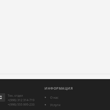
ИНФОРМАЦИЯ
Тех. отдел
О нас
+(996) 312 314-719
+(996) 555 995-233
Услуги