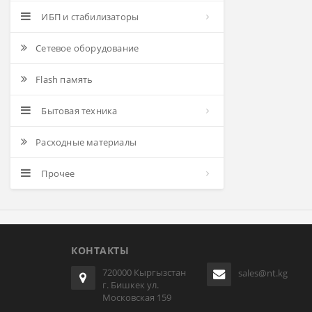
ИБП и стабилизаторы
Сетевое оборудование
Flash память
Бытовая техника
Расходные материалы
Прочее
КОНТАКТЫ
720000 Кыргызстан
sales@nt.kg
г. Бишкек ул.
Московская 159