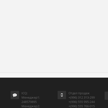
ICQ:
Отдел продаж
Менеджер1:
+(996) 312 313-299
248579895
+(996) 555 995-244
Менеджер2:
+(996) 555 766-015