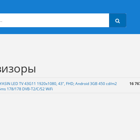
визоры
 YASIN LED TV 43G11 1920х1080, 43", FHD; Android 3GB 450 cd/m2
16 76
6ms 178/178 DVB-T2/C/S2 WiFi