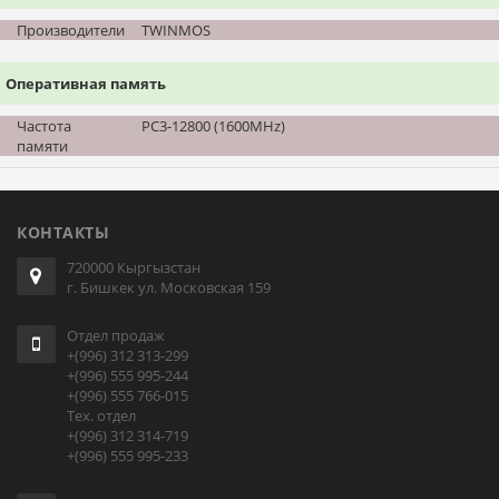
Производители
TWINMOS
Оперативная память
Частота
PC3-12800 (1600MHz)
памяти
КОНТАКТЫ
720000 Кыргызстан
г. Бишкек ул. Московская 159
Отдел продаж
+(996) 312 313-299
+(996) 555 995-244
+(996) 555 766-015
Тех. отдел
+(996) 312 314-719
+(996) 555 995-233