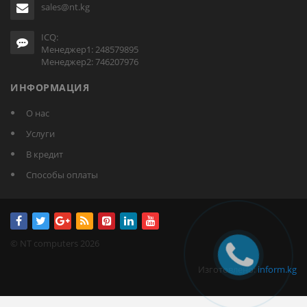
sales@nt.kg
ICQ:
Менеджер1: 248579895
Менеджер2: 746207976
ИНФОРМАЦИЯ
О нас
Услуги
В кредит
Способы оплаты
© NT computers 2026
Изготовлено:
inform.kg