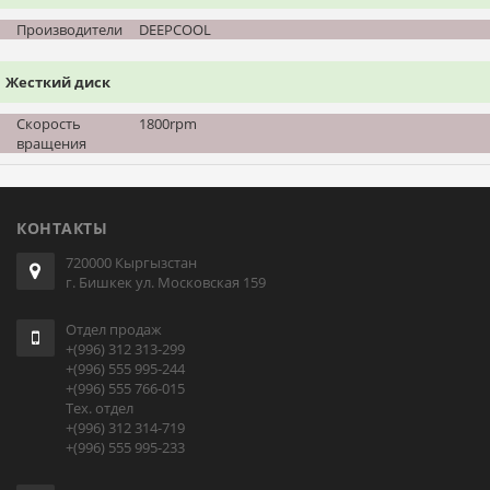
Производители
DEEPCOOL
Жесткий диск
Скорость
1800rpm
вращения
КОНТАКТЫ
720000 Кыргызстан
г. Бишкек ул. Московская 159
Отдел продаж
+(996) 312 313-299
+(996) 555 995-244
+(996) 555 766-015
Тех. отдел
+(996) 312 314-719
+(996) 555 995-233