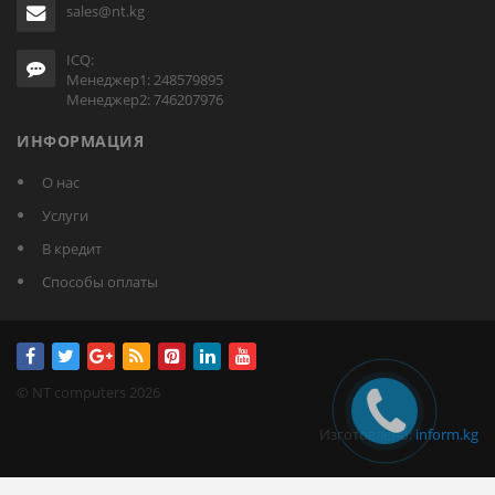
sales@nt.kg
ICQ:
Менеджер1: 248579895
Менеджер2: 746207976
ИНФОРМАЦИЯ
О нас
Услуги
В кредит
Способы оплаты
© NT computers 2026
Изготовлено:
inform.kg