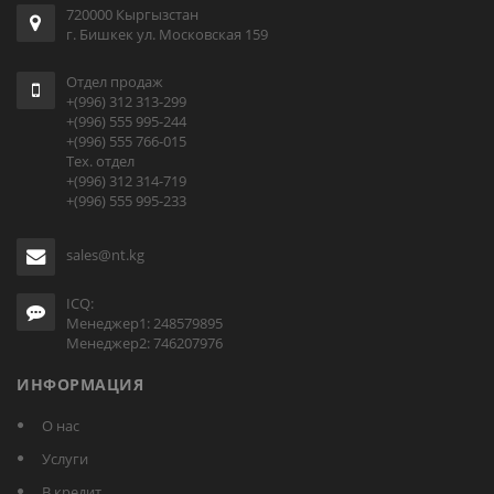
720000 Кыргызстан
г. Бишкек ул. Московская 159
Отдел продаж
+(996) 312 313-299
+(996) 555 995-244
+(996) 555 766-015
Тех. отдел
+(996) 312 314-719
+(996) 555 995-233
sales@nt.kg
ICQ:
Менеджер1: 248579895
Менеджер2: 746207976
ИНФОРМАЦИЯ
О нас
Услуги
В кредит