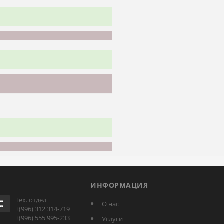
ИНФОРМАЦИЯ
Тех. отдел
О нас
+(996) 312 314-719
+(996) 555 995-233
Услуги