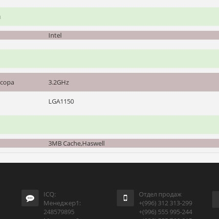
и
Intel
ссора
3.2GHz
LGA1150
3MB Cache,Haswell
ICQ:
Отдел продаж
Менеджер1:
+(996) 312 313-299
248579895
+(996) 555 995-244