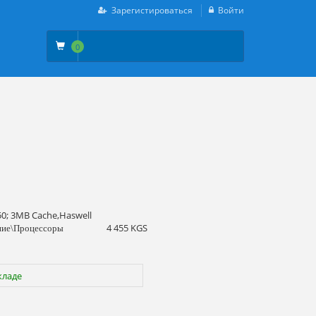
Зарегистироваться
Войти
0
50; 3MB Cache,Haswell
4 455 KGS
ние\Процессоры
кладе