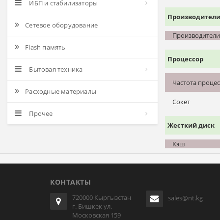
ИБП и стабилизаторы
Производител
Сетевое оборудование
Производители
Flash память
Процессор
Бытовая техника
Частота проце
Расходные материалы
Сокет
Прочее
Жесткий диск
Кэш
КОНТАКТЫ
720000 Кыргызстан
sales@nt.kg
г. Бишкек ул.
Московская 159