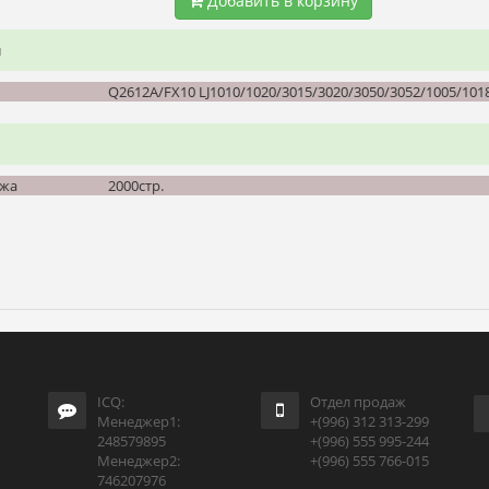
Добавить в корзину
и
Q2612A/FX10 LJ1010/1020/3015/3020/3050/3052/1005/101
джа
2000стр.
ICQ:
Отдел продаж
Менеджер1:
+(996) 312 313-299
248579895
+(996) 555 995-244
Менеджер2:
+(996) 555 766-015
746207976