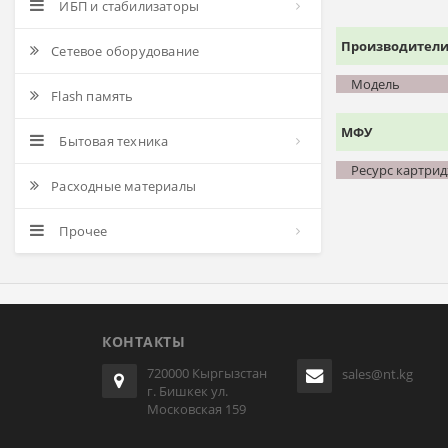
ИБП и стабилизаторы
Производител
Сетевое оборудование
Модель
Flash память
МФУ
Бытовая техника
Ресурс картри
Расходные материалы
Прочее
КОНТАКТЫ
720000 Кыргызстан
sales@nt.kg
г. Бишкек ул.
Московская 159