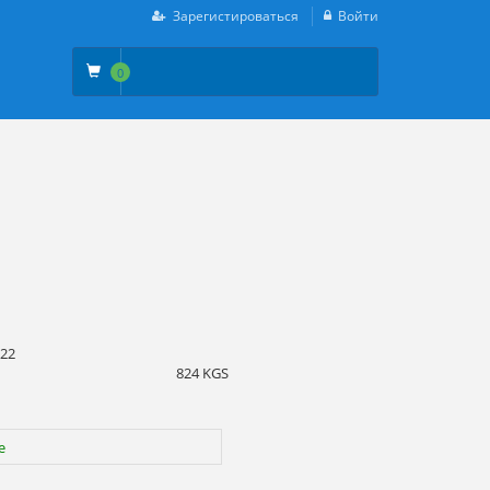
Зарегистироваться
Войти
0
022
824 KGS
е