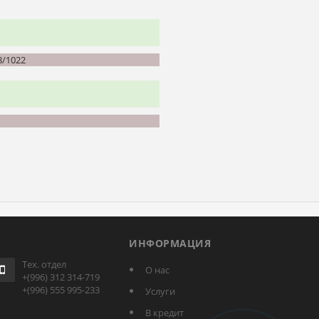
8/1022
ИНФОРМАЦИЯ
Тех. отдел
О нас
+(996) 312 314-719
+(996) 555 995-233
Услуги
В кредит