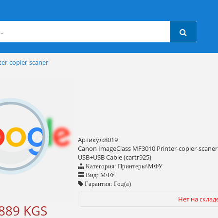
er-copier-scaner
Артикул:8019
Canon ImageClass MF3010 Printer-copier-scaner 
USB+USB Cable (cartr925)
Категория: Принтеры\МФУ
Вид: МФУ
Гарантия: Год(а)
Нет на склад
 889 KGS