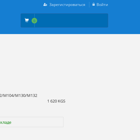
Зарегистироваться
Войти
0
02/M104/M130/M132
1 620 KGS
складе