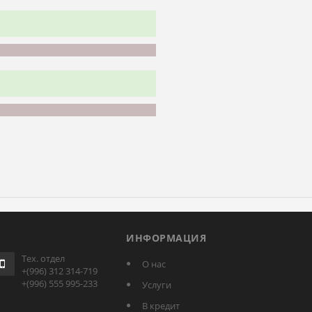
ИНФОРМАЦИЯ
Тех. отдел
О нас
+(996) 312 314-719
+(996) 555 995-233
Услуги
В кредит