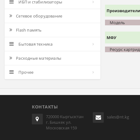
ИБП и стабилизаторы
Производител
Сетевое оборудование
Модель
Flash память
МФУ
Бытовая техника
Ресурс картри
Расходные материалы
Прочее
КОНТАКТЫ
720000 Кыргызстан
sales@nt.kg
г. Бишкек ул.
Московская 159