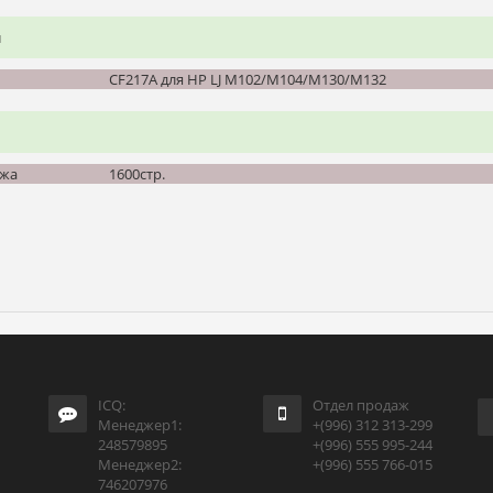
и
CF217A для HP LJ M102/M104/M130/M132
джа
1600стр.
ICQ:
Отдел продаж
Менеджер1:
+(996) 312 313-299
248579895
+(996) 555 995-244
Менеджер2:
+(996) 555 766-015
746207976