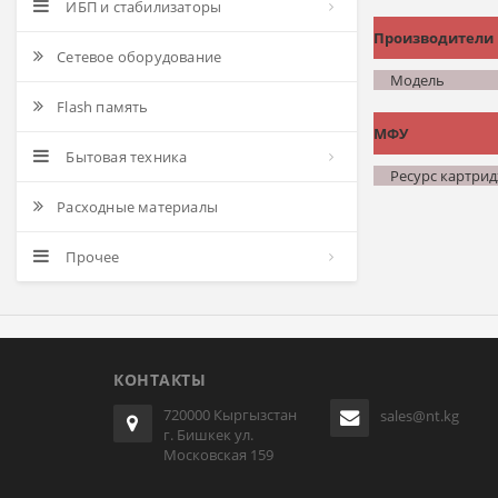
ИБП и стабилизаторы
Производители
Сетевое оборудование
Модель
Flash память
МФУ
Бытовая техника
Ресурс картри
Расходные материалы
Прочее
КОНТАКТЫ
720000 Кыргызстан
sales@nt.kg
г. Бишкек ул.
Московская 159