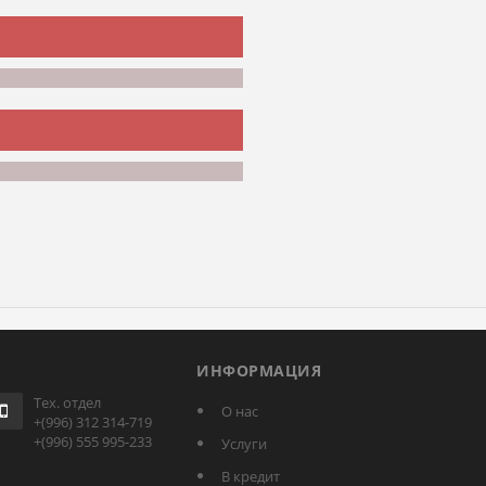
ИНФОРМАЦИЯ
Тех. отдел
О нас
+(996) 312 314-719
+(996) 555 995-233
Услуги
В кредит