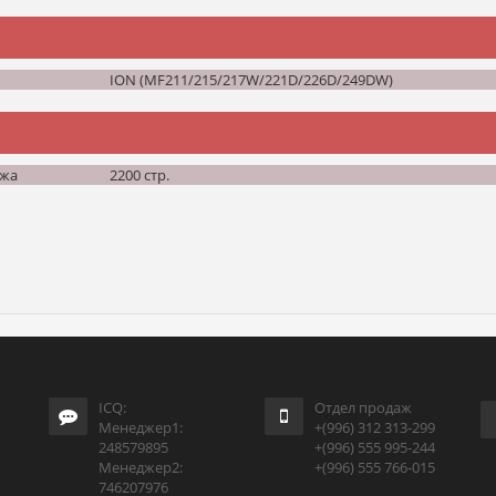
ION (MF211/215/217W/221D/226D/249DW)
джа
2200 стр.
ICQ:
Отдел продаж
Менеджер1:
+(996) 312 313-299
248579895
+(996) 555 995-244
Менеджер2:
+(996) 555 766-015
746207976