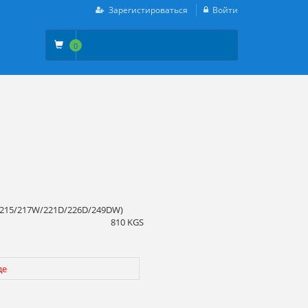
Зарегистироваться
Войти
0
/215/217W/221D/226D/249DW)
810 KGS
де