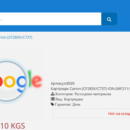
non (CF283Х/C737)
Артикул:8595
Картридж Canon (CF283Х/C737) ION (MF211
Категория: Расходные материалы
Вид: Картриджи
Гарантия: День
Нет на скла
10 KGS