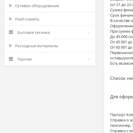
(от 21 до 2
Сетевое оборудование
Сумма финан
Срок финанс
Flash память
В качестве 
Оформление 
При сумме 
Бытовая техника
До 45 000 с
От 45 001 д
Расходные материалы
От 60 001 д
Первоначаль
оставшуюся 
Прочее
Есть возмо
Список н
Для оформ
Паспорт Кли
Справка о з
пенсионер, 
Справка с м