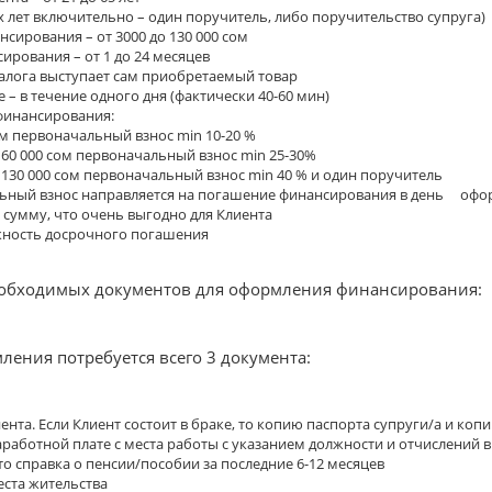
2-х лет включительно – один поручитель, либо поручительство супруга)
сирования – от 3000 до 130 000 сом
ирования – от 1 до 24 месяцев
залога выступает сам приобретаемый товар
– в течение одного дня (фактически 40-60 мин)
финансирования:
ом первоначальный взнос min 10-20 %
о 60 000 сом первоначальный взнос min 25-30%
о 130 000 сом первоначальный взнос min 40 % и один поручитель
ный взнос направляется на погашение финансирования в день оформл
сумму, что очень выгодно для Клиента
жность досрочного погашения
еобходимых документов для оформления финансирования:
ления потребуется всего 3 документа:
ента. Если Клиент состоит в браке, то копию паспорта супруги/а и коп
аработной плате с места работы с указанием должности и отчислений в 
то справка о пенсии/пособии за последние 6-12 месяцев
еста жительства