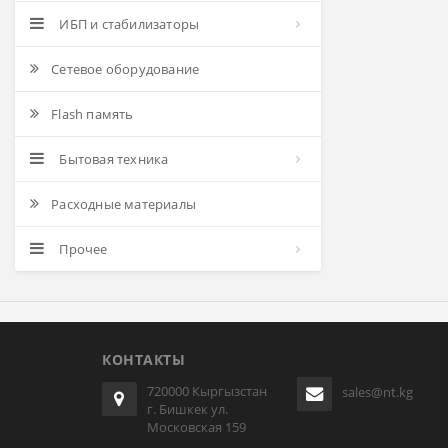
ИБП и стабилизаторы
Сетевое оборудование
Flash память
Бытовая техника
Расходные материалы
Прочее
КОНТАКТЫ
720000 Кыргызстан
sales@nt.kg
г. Бишкек ул.
Московская 159