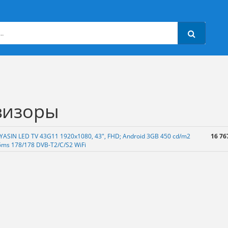
визоры
 YASIN LED TV 43G11 1920х1080, 43", FHD; Android 3GB 450 cd/m2
16 76
6ms 178/178 DVB-T2/C/S2 WiFi