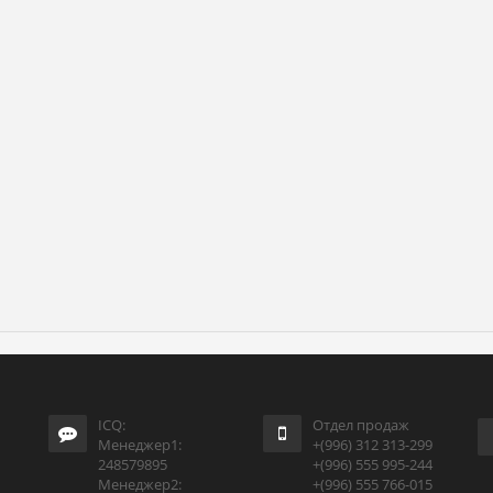
ICQ:
Отдел продаж
Менеджер1:
+(996) 312 313-299
248579895
+(996) 555 995-244
Менеджер2:
+(996) 555 766-015