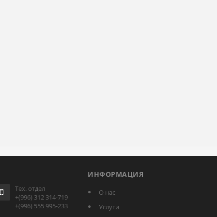
ИНФОРМАЦИЯ
Тех. отдел
О нас
+(996) 312 314-719
+(996) 555 995-233
Услуги