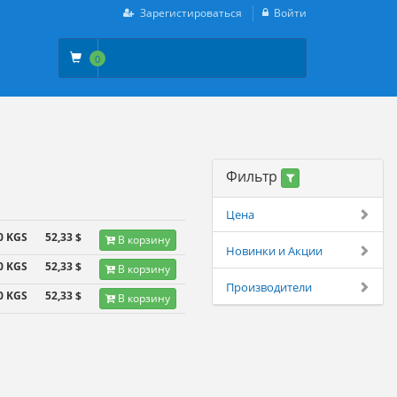
Зарегистироваться
Войти
0
Фильтр
Цена
0 KGS
52,33 $
В корзину
Новинки и Акции
0 KGS
52,33 $
В корзину
Производители
0 KGS
52,33 $
В корзину