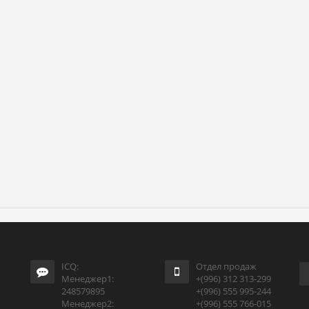
ICQ:
Отдел продаж
Менеджер1:
+(996) 312 313-299
248579895
+(996) 555 995-244
Менеджер2:
+(996) 555 766-015