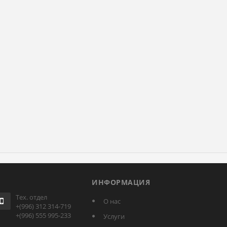
ИНФОРМАЦИЯ
Тех. отдел
О нас
+(996) 312 314-719
+(996) 555 995-233
Услуги