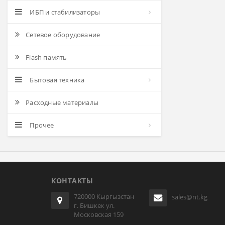
ИБП и стабилизаторы
Сетевое оборудование
Flash память
Бытовая техника
Расходные материалы
Прочее
КОНТАКТЫ
720000 Кыргызстан
sales@nt.kg
г. Бишкек ул.
Московская 159