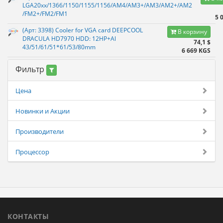
LGA20xx/1366/1150/1155/1156/AM4/AM3+/AM3/AM2+/AM2
/FM2+/FM2/FM1
5 
(Арт: 3398) Cooler for VGA card DEEPCOOL
В корзину
DRACULA HD7970 HDD: 12HP+Al
74,1 $
43/51/61/51*61/53/80mm
6 669 KGS
Фильтр
Цена
Новинки и Акции
Производители
Процессор
КОНТАКТЫ