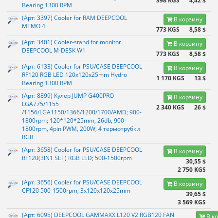
398 KGS
4,42 $
Bearing 1300 RPM
(Арт: 3397) Cooler for RAM DEEPCOOL
В корзину
MEMO 4
773 KGS
8,58 $
(Арт: 3401) Cooler-stand for monitor
В корзину
DEEPCOOL M-DESK W1
773 KGS
8,58 $
(Арт: 6133) Cooler for PSU/CASE DEEPCOOL
В корзину
RF120 RGB LED 120x120x25mm Hydro
1 170 KGS
13 $
Bearing 1300 RPM
(Арт: 8899) Кулер JUMP G400PRO
В корзину
LGA775/1155
2 340 KGS
26 $
/1156/LGA1150/1366/1200/1700/AMD; 900-
1800rpm; 120*120*25mm, 26db, 900-
1800rpm, 4pin PWM, 200W, 4 термотрубки
RGB
(Арт: 3658) Cooler for PSU/CASE DEEPCOOL
В корзину
RF120(3IN1 SET) RGB LED; 500-1500rpm
30,55 $
2 750 KGS
(Арт: 3656) Cooler for PSU/CASE DEEPCOOL
В корзину
CF120 500-1500rpm; 3x120x120x25mm
39,65 $
3 569 KGS
(Арт: 6095) DEEPCOOL GAMMAXX L120 V2 RGB120 FAN
В к