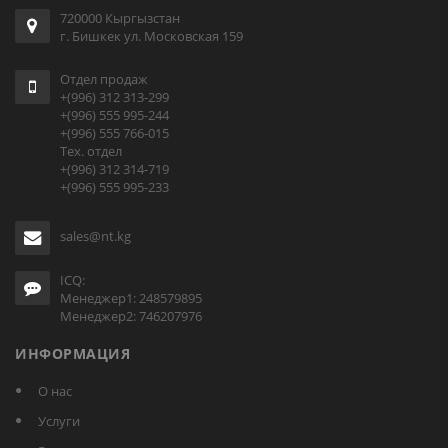
720000 Кыргызстан
г. Бишкек ул. Московская 159
Отдел продаж
+(996) 312 313-299
+(996) 555 995-244
+(996) 555 766-015
Тех. отдел
+(996) 312 314-719
+(996) 555 995-233
sales@nt.kg
ICQ:
Менеджер1: 248579895
Менеджер2: 746207976
ИНФОРМАЦИЯ
О нас
Услуги