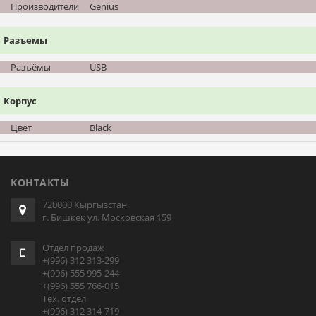
Производители
Genius
Разъемы
Разъёмы
USB
Корпус
Цвет
Black
КОНТАКТЫ
720000 Кыргызстан
г. Бишкек ул. Московская 159
Отдел продаж
+(996) 312 313-299
+(996) 555 995-244
+(996) 555 766-015
Тех. отдел
+(996) 312 314-719