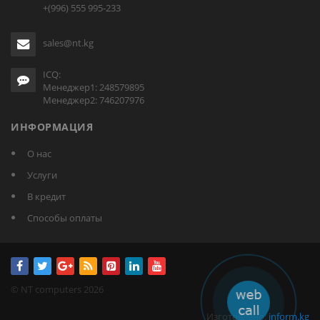
+(996) 555 995-233
sales@nt.kg
ICQ:
Менеджер1: 248579895
Менеджер2: 746207976
ИНФОРМАЦИЯ
О нас
Услуги
В кредит
Способы оплаты
© NT computers 2026
Изготовлено:
inform.kg