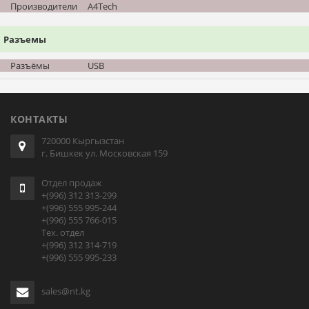
Производители
A4Tech
Разъемы
Разъёмы
USB
КОНТАКТЫ
720000 Кыргызстан
г. Бишкек ул. Московская 159
Отдел продаж
+(996) 312 313-299
+(996) 555 995-244
+(996) 555 766-015
Тех. отдел
+(996) 312 314-719
+(996) 555 995-233
sales@nt.kg