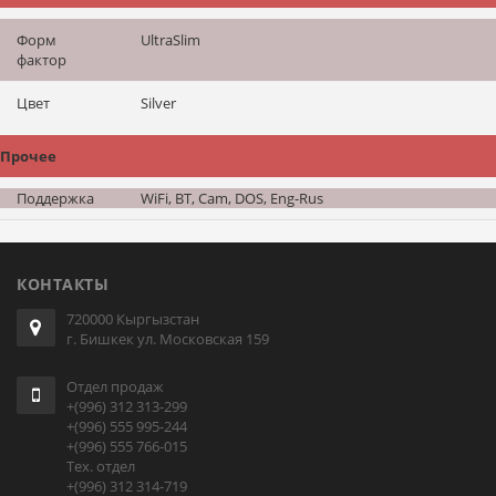
Форм
UltraSlim
фактор
Цвет
Silver
Прочее
Поддержка
WiFi, BT, Cam, DOS, Eng-Rus
КОНТАКТЫ
720000 Кыргызстан
г. Бишкек ул. Московская 159
Отдел продаж
+(996) 312 313-299
+(996) 555 995-244
+(996) 555 766-015
Тех. отдел
+(996) 312 314-719