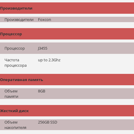
Производители
Производители
Foxcon
Процессор
Процессор
J3455
Частота
up to 2.3Ghz
процессора
Оперативная память
Объем
8GB
памяти
Жесткий диск
Объем
256GB SSD
накопителя