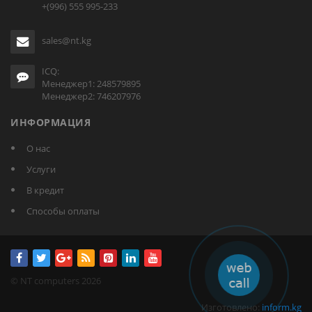
+(996) 555 995-233
sales@nt.kg
ICQ:
Менеджер1: 248579895
Менеджер2: 746207976
ИНФОРМАЦИЯ
О нас
Услуги
В кредит
Способы оплаты
© NT computers 2026
Изготовлено:
inform.kg