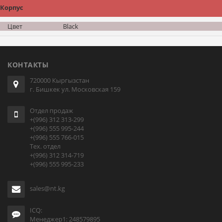
Корпус
Цвет
Black
КОНТАКТЫ
720000 Кыргызстан
г. Бишкек ул. Московская 159
Отдел продаж
+(996) 312 313-299
+(996) 555 995-244
+(996) 555 766-015
Тех. отдел
+(996) 312 314-719
+(996) 555 995-233
sales@nt.kg
ICQ:
Менеджер1: 248579895