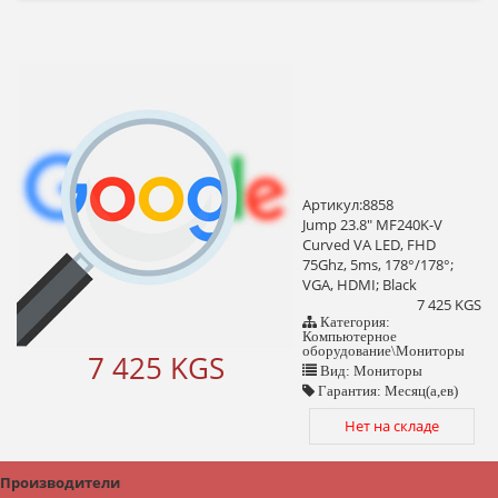
Артикул:8858
Jump 23.8" MF240K-V
Curved VA LED, FHD
75Ghz, 5ms, 178°/178°;
VGA, HDMI; Black
7 425 KGS
Категория:
Компьютерное
оборудование\Мониторы
7 425 KGS
Вид: Мониторы
Гарантия: Месяц(а,ев)
Нет на складе
Производители